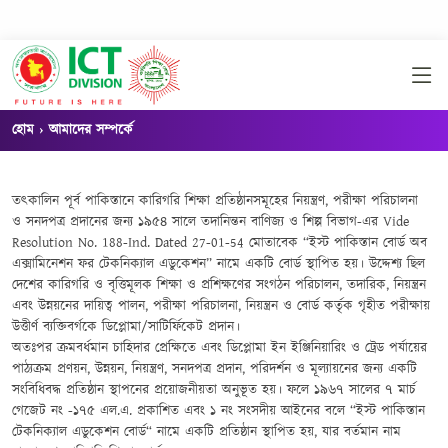
হোম
আমাদের সম্পর্কে
তৎকালিন পূর্ব পাকিস্তানে কারিগরি শিক্ষা প্রতিষ্ঠানসমূহের নিয়ন্ত্রণ, পরীক্ষা পরিচালনা
ও সনদপত্র প্রদানের জন্য ১৯৫৪ সালে তদানিন্তন বাণিজ্য ও শিল্প বিভাগ-এর Vide
Resolution No. 188-Ind. Dated 27-01-54 মোতাবেক “ইস্ট পাকিস্তান বোর্ড অব
এক্সামিনেশন ফর টেকনিক্যাল এডুকেশন” নামে একটি বোর্ড স্থাপিত হয়। উদ্দেশ্য ছিল
দেশের কারিগরি ও বৃত্তিমূলক শিক্ষা ও প্রশিক্ষণের সংগঠন পরিচালন, তদারিক, নিয়ন্ত্রন
এবং উন্নয়নের দায়িত্ব পালন, পরীক্ষা পরিচালনা, নিয়ন্ত্রন ও বোর্ড কর্তৃক গৃহীত পরীক্ষায়
উত্তীর্ণ ব্যক্তিবর্গকে ডিপ্লোমা/সাটির্ফিকেট প্রদান।
অতঃপর ক্রমবর্ধমান চাহিদার প্রেক্ষিতে এবং ডিপ্লোমা ইন ইঞ্জিনিয়ারিং ও ট্রেড পর্যায়ের
পাঠ্যক্রম প্রণয়ন, উন্নয়ন, নিয়ন্ত্রণ, সনদপত্র প্রদান, পরিদর্শন ও মূল্যায়নের জন্য একটি
সংবিধিবদ্ধ প্রতিষ্ঠান স্থাপনের প্রয়োজনীয়তা অনুভূত হয়। ফলে ১৯৬৭ সালের ৭ মার্চ
গেজেট নং -১৭৫ এল.এ. প্রকাশিত এবং ১ নং সংসদীয় আইনের বলে “ইস্ট পাকিস্তান
টেকনিক্যাল এডুকেশন বোর্ড“ নামে একটি প্রতিষ্ঠান স্থাপিত হয়, যার বর্তমান নাম