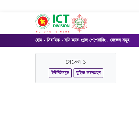
হোম
সিরামিক
বডি অ্যান্ড গ্লেজ প্রেপেয়ারিং
লেভেল সমূহ
লেভেল ১
ইউনিটসমূহ
কুইজ অংশগ্রহণ