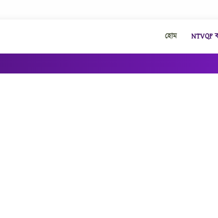
হোম
NTVQF কা