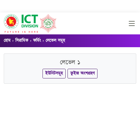
হোম
সিরামিক
ফর্মিং
লেভেল সমূহ
লেভেল ১
ইউনিটসমূহ
কুইজ অংশগ্রহণ