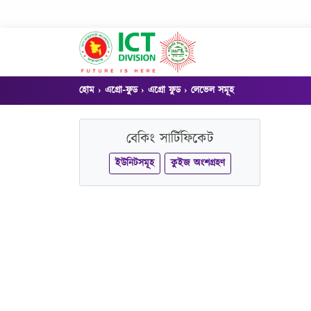
হোম
এগ্রো-ফুড
এগ্রো ফুড
লেভেল সমূহ
বেকিং সার্টিফিকেট
ইউনিটসমূহ
কুইজ অংশগ্রহণ