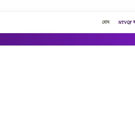
হোম
NTVQF কা