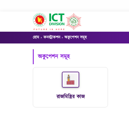
হোম
কনস্ট্রাকশন
অকুপেশন সমূহ
অকুপেশন সমূহ
রাজমিস্ত্রির কাজ