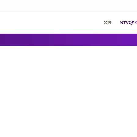
হোম
NTVQF কা